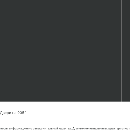
Двери на 905"
 носит информационно ознакомительный характер. Для уточнения наличия и характеристик т