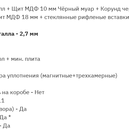
лл + Щит МДФ 10 мм Чёрный муар + Корунд ч
ит МДФ 18 мм + стеклянные рифленые вставки
алла - 2,7 мм
л + мин. плита
ура уплотнения (магнитные+трехкамерные)
на коробе - Нет
11
вора) - Да
Да *
- Да