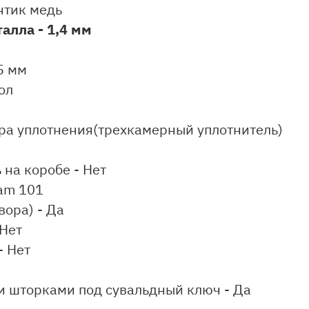
нтик медь
алла - 1,4 мм
5 мм
ол
ура уплотнения(трехкамерный уплотнитель)
на коробе - Нет
am 101
вора) - Да
 Нет
- Нет
и шторками под сувальдный ключ - Да