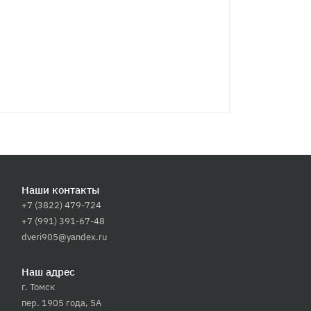
Наши контакты
+7 (3822) 479-724
+7 (991) 391-67-48
dveri905@yandex.ru
Наш адрес
г. Томск
пер. 1905 года, 5А