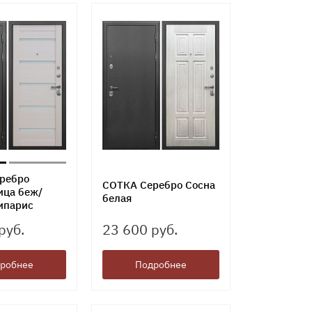
ребро
СОТКА Серебро Сосна
ица беж/
белая
ипарис
руб.
23 600 руб.
робнее
Подробнее