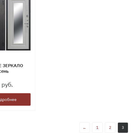
Е ЗЕРКАЛО
сень
 руб.
дробнее
←
1
2
3