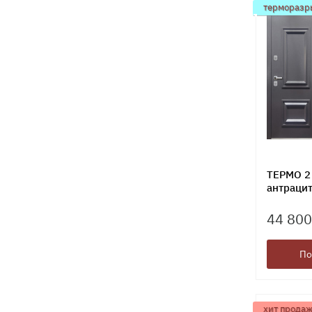
терморазр
ТЕРМО 2
антраци
44 800
По
хит прода