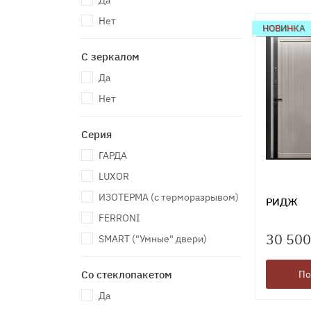
Да
Нет
НОВИНКА
С зеркалом
Да
Нет
Серия
ГАРДА
LUXOR
ИЗОТЕРМА (с терморазрывом)
РИДЖ
FERRONI
30 500
SMART ("Умные" двери)
Со стеклопакетом
По
Да