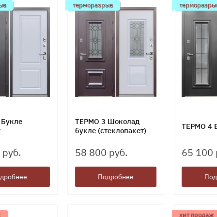
ыв
терморазрыв
терморазры
 Букле
ТЕРМО 3 Шоколад
ТЕРМО 4 
т
букле (стеклопакет)
 руб.
58 800 руб.
65 100 
дробнее
Подробнее
Под
ж
хит продаж