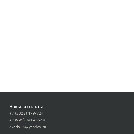
Наши контакты
+7 (3822) 479-724
+7 (991) 391-67-48
dveri905@yandex.ru