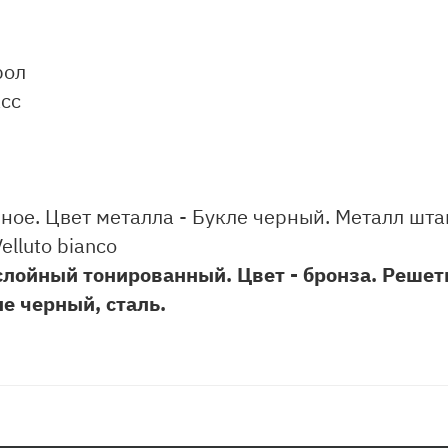
рол
асс
ое. Цвет металла - Букле черный. Металл шта
lluto bianco
 слойный тонированный. Цвет - бронза. Решет
ле черный, сталь.