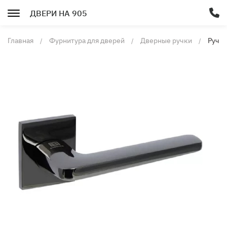
ДВЕРИ НА 905
Главная
Фурнитура для дверей
Дверные ручки
Ручка
двер
FRES
A-55-