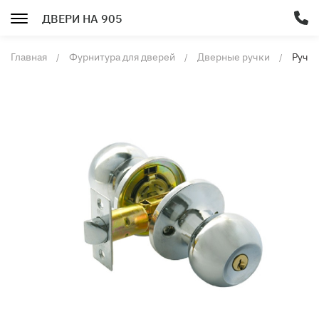
ДВЕРИ НА 905
Главная
Фурнитура для дверей
Дверные ручки
Ручка
BUSS
67-03
шарик
с
завё