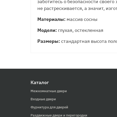
заботитесь о безопасности своего 
не растрескивается, а значит, из
Материалы:
массив сосны
Модели:
глухая, остекленная
Размеры:
стандартная высота поло
Каталог
Межкомнатные двери
Входные двери
Фурнитура для дверей
Раздвижные двери и перегородки