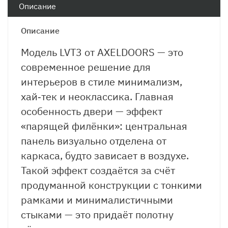
Описание
Описание
Модель
LVT3
от
AXELDOORS
— это
современное
решение
для
интерьеров
в
стиле
минимализм,
хай‑тек
и
неоклассика.
Главная
особенность
двери
— эффект
«парящей
филёнки»:
центральная
панель
визуально
отделена
от
каркаса,
будто
зависает
в
воздухе.
Такой
эффект
создаётся
за
счёт
продуманной
конструкции
с
тонкими
рамками
и
минималистичными
стыками
— это
придаёт
полотну