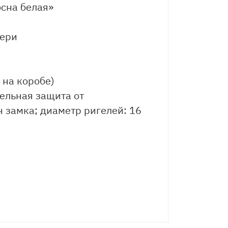
сна белая»
вери
 на коробе)
тельная защита от
 замка; диаметр ригелей: 16