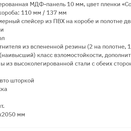
ерованная МДФ-панель 10 мм, цвет пленки «Со
ороба: 110 мм / 137 мм
ерный спейсер из ПВХ на коробе и полотне д
ли
ол
тнителя из вспененной резины (2 на полотне, 1
 (наивысший) класс взломостойкости, дополни
ы из высоколегированной стали с обеих сторон
авто шторкой
жка
т.
х2050 мм