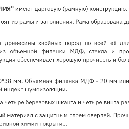
ЛИЯ"
имеют царговую (рамную) конструкцию.
оят из рамы и заполнения. Рама образована 
з древесины хвойных пород по всей её дл
я из объемной филенки МДФ, стекла и про
укция обеспечивает хорошую прочность и бо
10*38 мм. Объемная филенка МДФ - 20 мм или
й индекс шумоизоляции.
а четыре березовых шканта и четыре винта ра
й материал с защитным слоем оверлей. Прочн
азивной химии покрытие.