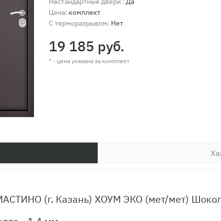
Нестандартные двери :
Да
Цена:
комплект
С терморазрывом:
Нет
19 185 руб.
* - цена указана за комплект
Ха
АСТИНО (г. Казань) ХОУМ ЭКО (мет/мет) Шокол