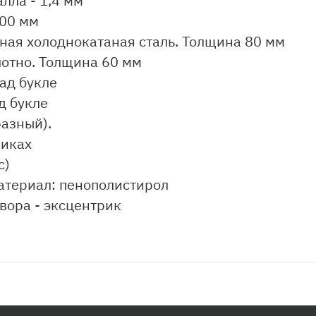
лла - 1,4 мм
900 мм
ная холоднокатаная сталь. Толщина 80 мм
лотно. Толщина 60 мм
ад букле
д букле
разный).
никах
с)
териал: пенополистирол
вора - эксцентрик