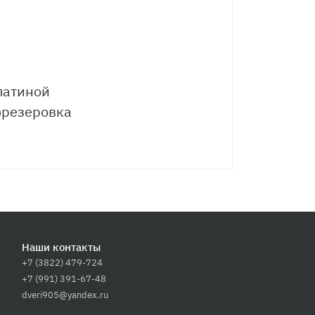
патиной
фрезеровка
Наши контакты
+7 (3822) 479-724
+7 (991) 391-67-48
dveri905@yandex.ru