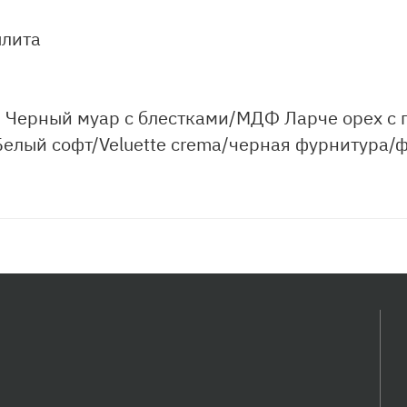
плита
- Черный муар с блестками/МДФ Ларче орех с 
Белый софт/Veluette crema/черная фурнитура/