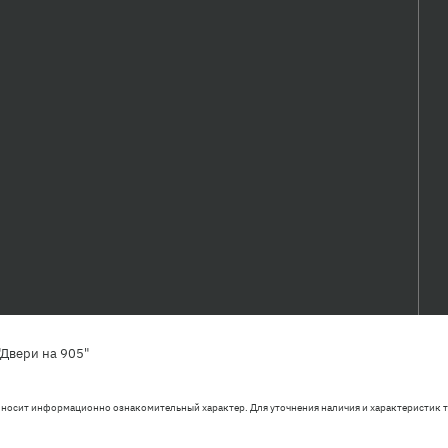
Двери на 905"
 носит информационно ознакомительный характер. Для уточнения наличия и характеристик т