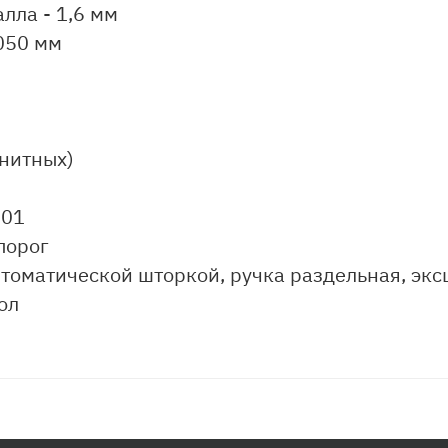
лла - 1,6 мм
050 мм
гнитных)
.01
порог
томатической шторкой, ручка раздельная, экс
ол