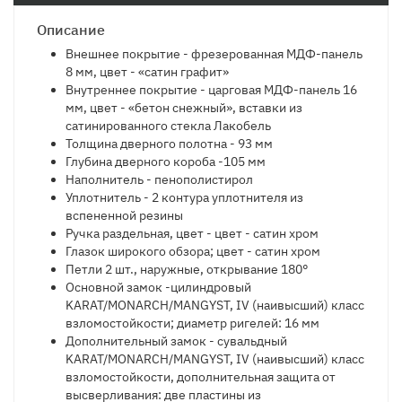
Описание
Внешнее покрытие -
фрезерованная МДФ-панель
8 мм, цвет - «сатин графит»
Внутреннее покрытие -
царговая МДФ-панель 16
мм, цвет - «бетон снежный», вставки из
сатинированного стекла Лакобель
Толщина дверного полотна -
93 мм
Глубина дверного короба -
105 мм
Наполнитель -
пенополистирол
Уплотнитель - 2
контура уплотнителя из
вспененной резины
Ручка
раздельная, цвет - цвет - сатин хром
Глазок
широкого обзора; цвет - сатин хром
Петли
2 шт., наружные, открывание 180°
Основной замок -
цилиндровый
KARAT/MONARCH/MANGYST, IV (наивысший) класс
взломостойкости; диаметр ригелей: 16 мм
Дополнительный замок -
сувальдный
KARAT/MONARCH/MANGYST, IV (наивысший) класс
взломостойкости, дополнительная защита от
высверливания: две пластины из