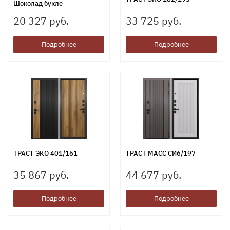
Шоколад букле
20 327 руб.
33 725 руб.
Подробнее
Подробнее
ТРАСТ ЭКО 401/161
ТРАСТ МАСС СИ6/197
35 867 руб.
44 677 руб.
Подробнее
Подробнее