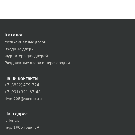
Каталог
Межкомнатные двери
Входные двери
Фурнитура для дверей
Раздвижные двери и перегородки
Наши контакты
+7 (3822) 479-724
+7 (991) 391-67-48
dveri905@yandex.ru
Наш адрес
г. Томск
пер. 1905 года, 5А