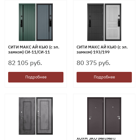
СИТИ МАКС АЙ КЬЮ (с эл.
СИТИ МАКС АЙ КЬЮ (с эл.
замком) СИ-11/СИ-11
замком) 193/199
82 105 руб.
80 375 руб.
Подробнее
Подробнее
ХОУМ ЭКО (мет/мет)