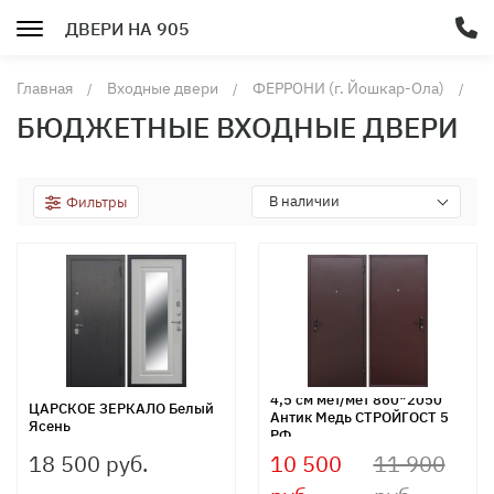
ДВЕРИ НА 905
Главная
Входные двери
ФЕРРОНИ (г. Йошкар-Ола)
Б
в
БЮДЖЕТНЫЕ ВХОДНЫЕ ДВЕРИ
д
В наличии
Фильтры
4,5 см мет/мет 860*2050
ЦАРСКОЕ ЗЕРКАЛО Белый
Антик Медь СТРОЙГОСТ 5
Ясень
РФ
18 500 руб.
10 500
11 900