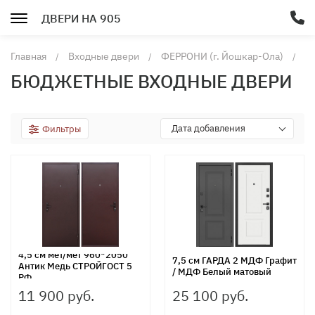
ДВЕРИ НА 905
Главная
Входные двери
ФЕРРОНИ (г. Йошкар-Ола)
Б
в
БЮДЖЕТНЫЕ ВХОДНЫЕ ДВЕРИ
д
Дата добавления
Фильтры
4,5 см мет/мет 960*2050
7,5 см ГАРДА 2 МДФ Графит
Антик Медь СТРОЙГОСТ 5
/ МДФ Белый матовый
РФ
11 900 руб.
25 100 руб.