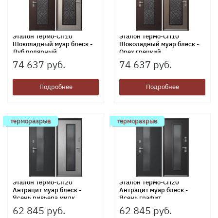
Эталон Термо-СП10
Эталон Термо-СП10
Шоколадный муар блеск -
Шоколадный муар блеск -
Дуб полярный
Орех грецкий
74 637 руб.
74 637 руб.
Подробнее
Подробнее
терморазрыв
терморазрыв
Эталон Термо-СП20
Эталон Термо-СП20
Антрацит муар блеск -
Антрацит муар блеск -
Ясень ривьера милк
Ясень графит
62 845 руб.
62 845 руб.